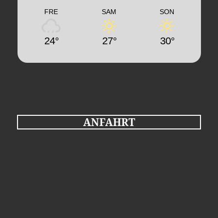
FRE
SAM
SON
24°
27°
30°
ANFAHRT